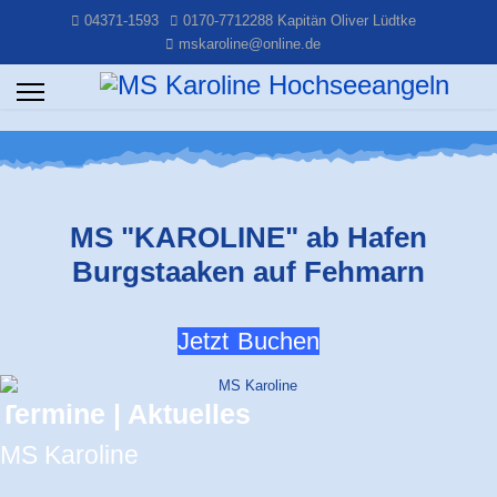
04371-1593
0170-7712288 Kapitän Oliver Lüdtke
mskaroline@online.de
MS "KAROLINE" ab Hafen
Burgstaaken auf Fehmarn
Jetzt Buchen
Termine | Aktuelles
MS Karoline