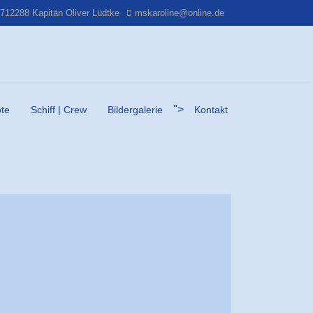
712288 Kapitän Oliver Lüdtke
mskaroline@online.de
">
te
Schiff | Crew
Bildergalerie
Kontakt