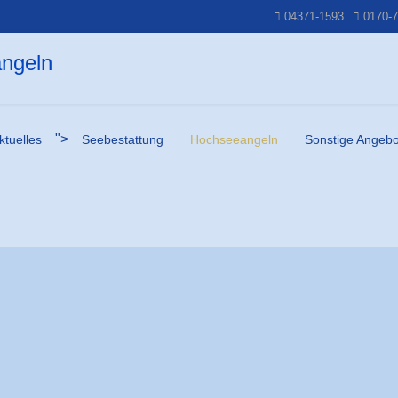
04371-1593
0170-7
">
ktuelles
Seebestattung
Hochseeangeln
Sonstige Angebo